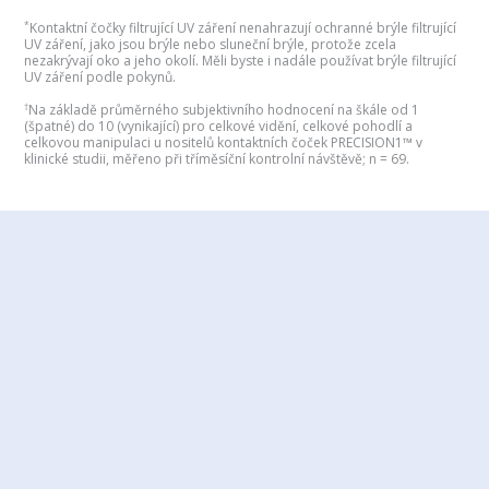
*
Kontaktní čočky filtrující UV záření nenahrazují ochranné brýle filtrující
UV záření, jako jsou brýle nebo sluneční brýle, protože zcela
nezakrývají oko a jeho okolí. Měli byste i nadále používat brýle filtrující
UV záření podle pokynů.
†
Na základě průměrného subjektivního hodnocení na škále od 1
(špatné) do 10 (vynikající) pro celkové vidění, celkové pohodlí a
celkovou manipulaci u nositelů kontaktních čoček PRECISION1™ v
klinické studii, měřeno při tříměsíční kontrolní návštěvě; n = 69.