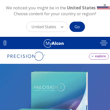
We noticed you might be in the
United States
.
Choose content for your country or region?
United States
Go
Skip
to
CZ
main
content
explore