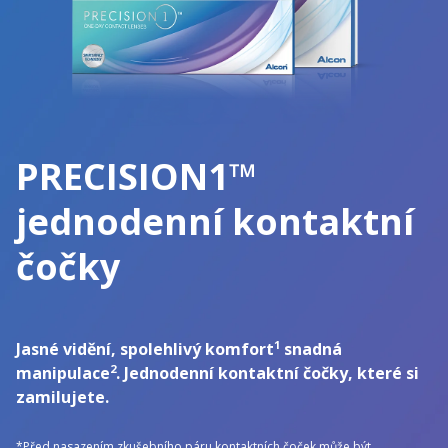
PRECISION1™
jednodenní kontaktní
čočky
1
Jasné vidění, spolehlivý komfort
snadná
2
manipulace
. Jednodenní kontaktní čočky, které si
zamilujete.
*Před nasazením zkušebního páru kontaktních čoček může být