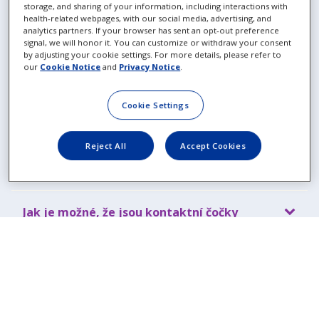
Časté otázky
storage, and sharing of your information, including interactions with
health-related webpages, with our social media, advertising, and
analytics partners. If your browser has sent an opt-out preference
signal, we will honor it. You can customize or withdraw your consent
Jak fungují kontaktní čočky PRECISION1™?
by adjusting your cookie settings. For more details, please refer to
our
Cookie Notice
and
Privacy Notice
.
PRECISION1™ jsou jednodenní kontaktní čočky
určené k jednorázovému použití. Ráno si je
Cookie Settings
nasadíte, večer vyjmete – a hotovo. Bez starostí!
Reject All
Accept Cookies
Kde si mohu koupit jednodenní kontaktní
čočky PRECISION1™ ?
Jak je možné, že jsou kontaktní čočky
PRECISION1™ tak pohodlné?
V jakých dioptrických hodnotách jsou
dostupné kontaktní čočky PRECISION1™?