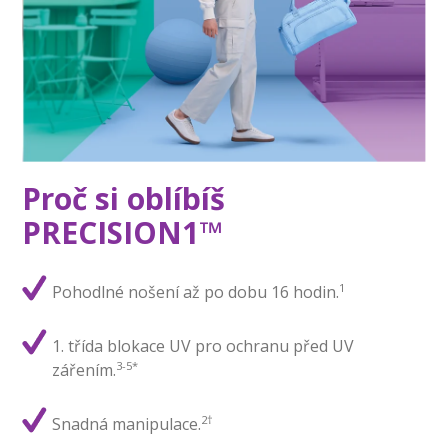
Proč si oblíbíš
PRECISION1™
1
Pohodlné nošení až po dobu 16 hodin.
1. třída blokace UV pro ochranu před UV
3-5*
zářením.
2†
Snadná manipulace.