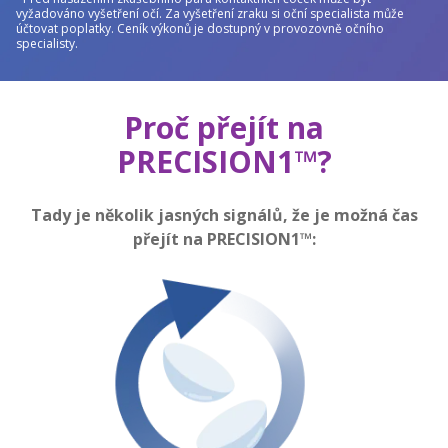
vyžadováno vyšetření očí. Za vyšetření zraku si oční specialista může
účtovat poplatky. Ceník výkonů je dostupný v provozovně očního
specialisty.
Proč přejít na
PRECISION1™?
Tady je několik jasných signálů, že je možná čas
přejít na PRECISION1™: