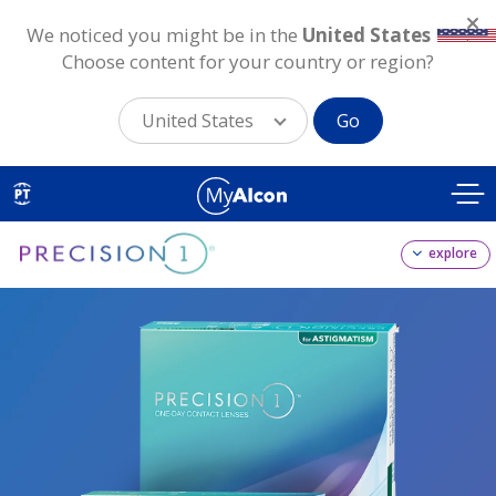
We noticed you might be in the
United States
.
Choose content for your country or region?
United States
Go
Skip
to
PT
main
content
explore