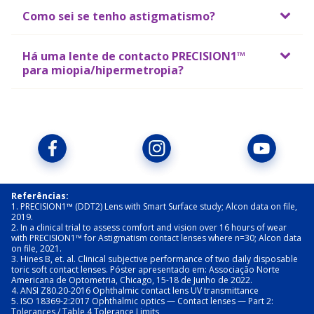
Como sei se tenho astigmatismo?
Há uma lente de contacto PRECISION1™
para miopia/hipermetropia?
Referências:
1. PRECISION1™ (DDT2) Lens with Smart Surface study; Alcon data on file, 
2019.
2. In a clinical trial to assess comfort and vision over 16 hours of wear 
with PRECISION1™ for Astigmatism contact lenses where n=30; Alcon data 
on file, 2021.
3. Hines B, et. al. Clinical subjective performance of two daily disposable 
toric soft contact lenses. Póster apresentado em: Associação Norte 
Americana de Optometria, Chicago, 15-18 de Junho de 2022.
4. ANSI Z80.20-2016 Ophthalmic contact lens UV transmittance
5. ISO 18369-2:2017 Ophthalmic optics — Contact lenses — Part 2: 
Tolerances / Table 4 Tolerance Limits