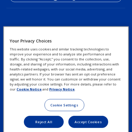
Your Privacy Choices
This website uses cookies and similar tracking technologies to
Footer
Footer
Encontre um
Política de privacidade
improve your experience and to analyze site performance and
traffic. By clicking “Accept,” you consent to the collection, use,
profissional da visão
Column
legal
storage, and sharing of your information, including interactions with
Informações sobre
health-related webpages, with our social media, advertising, and
3
Links
Contacte-nos
Cookies
analytics partners. If your browser has sent an opt-out preference
signal, we will honor it. You can customize or withdraw your consent
-
by adjusting your cookie settings. For more details, please refer to
Exerça os seus direitos
our
Cookie Notice
and
Privacy Notice
.
2
Menu
Cookie Settings
Termos de utilização
Items
Reject All
Accept Cookies