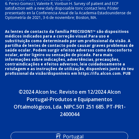
6. Perez-Gomez I, Valente R, Vonbun H. Survey of patient and ECP 
satisfaction with a new daily disposable toric contact lens. Póster 
presentado en la Conferencia Anual de la Academia Estadounidense de 
Optometría de 2021, 3-6 de noviembre; Boston, MA.
As lentes de contacto da família PRECISION1™ são dispositivos 
médicos indicados para a correção visual.Para uso e 
substituição como determinado por um profissional da visão. A 
partilha de lentes de contacto pode causar graves problemas de 
saúde ocular. Podem surgir efeitos adversos como desconforto 
ocular, ardor ligeiro ou sensação de picada. Para mais 
informações sobre indicações, advertências, precauções, 
contraindicações e efeitos adversos, leia cuidadosamente a 
rotulagem e as instruções de utilização, disponíveis junto do teu 
profissional da visão/disponíveis em 
https://ifu.alcon.com
. PUB
©2024 Alcon Inc. Revisto em 12/2024 Alcon
Portugal-Produtos e Equipamentos
Oftalmológicos, Lda. NIPC.501 251 685. PT-PR1-
2400044
Portugal