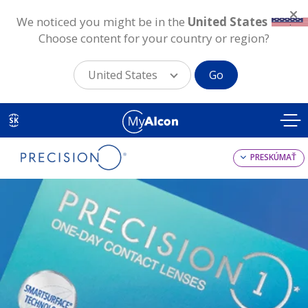
We noticed you might be in the
United States
.
Choose content for your country or region?
United States
Go
Skip
to
SK
main
content
PRESKÚMAŤ