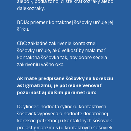
alebo -, podľa toho, či ste krátkozraký alebo 
ďalekozraký.
BDIA: priemer kontaktnej šošovky určuje jej 
šírku.
CBC: základné zakrivenie kontaktnej 
šošovky určuje, akú veľkosť by mala mať 
kontaktná šošovka tak, aby dobre sedela 
zakriveniu vášho oka.
Ak máte predpísané šošovky na korekciu 
astigmatizmu, je potrebné venovať 
pozornosť aj ďalším parametrom:
DCylinder: hodnota cylindru kontaktných 
šošoviek vypovedá o hodnote dodatočnej 
korekcie potrebnej u kontaktných šošoviek 
pre astigmatizmus (u kontaktných šošoviek 