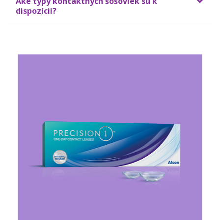
Aké typy kontaktných šošoviek sú k
dispozícii?