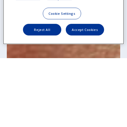
Cookie Settings
Reject All
Accept Cookies
Ondersteuning voor contactlenzen
Klaar om te starten met contactlenzen? We
helpen je graag verder. Ontdek onze adviezen
om van start te gaan en je nieuwe
PRECISION™ contactlenzen met plezier te
dragen.