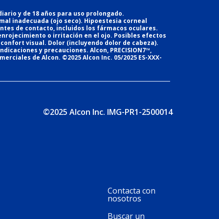
iario y de 18 años para uso prolongado.
rimal inadecuada (ojo seco). Hipoestesia corneal
entes de contacto, incluidos los fármacos oculares.
nrojecimiento o irritación en el ojo. Posibles efectos
isconfort visual. Dolor (incluyendo dolor de cabeza).
aindicaciones y precauciones. Alcon, PRECISION7™,
erciales de Alcon. ©2025 Alcon Inc. 05/2025 ES-XXX-
©2025 Alcon Inc. IMG-PR1-2500014
Footer
Contacta con
nosotros
Buscar un