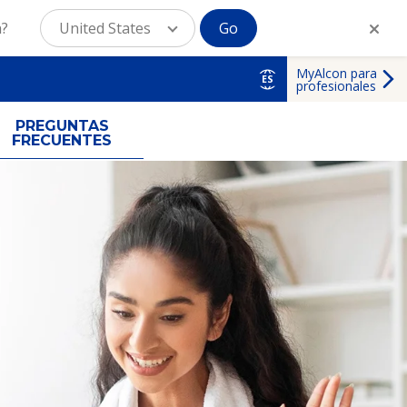
n?
United States
Go
MyAlcon para
ES
profesionales
PREGUNTAS
FRECUENTES