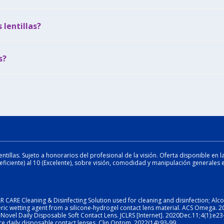
 lentillas?
s?
illas. Sujeto a honorarios del profesional de la visión. Oferta disponible en la
ficiente) al 10 (Excelente), sobre visión, comodidad y manipulación generales e
AR CARE Cleaning & Disinfecting Solution used for cleaning and disinfection; Alco
ymeric wetting agent from a silicone-hydrogel contact lens material. ACS Omega
Novel Daily Disposable Soft Contact Lens. JCLRS [Internet]. 2020Dec.11;4(1):e23
ace daily disposable contact lenses. Clin Optom. 2022(14):93-99.