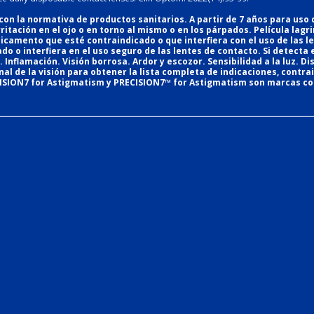
 la normativa de productos sanitarios. A partir de 7 años para uso d
rritación en el ojo o en torno al mismo o en los párpados. Película lag
icamento que esté contraindicado o que interfiera con el uso de las l
 o interfiera en el uso seguro de las lentes de contacto. Si detecta e
. Inflamación. Visión borrosa. Ardor y escozor. Sensibilidad a la luz. D
al de la visión para obtener la lista completa de indicaciones, contr
CISION7 for Astigmatism y PRECISION7™ for Astigmatism son marcas com