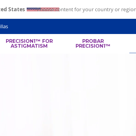
ted States
. Choose content for your country or regio
llas
PRECISION1™ FOR
PROBAR
ASTIGMATISM
PRECISION1™