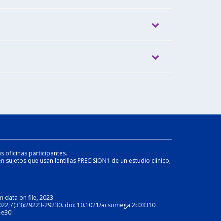
s oficinas participantes.
n sujetos que usan lentillas PRECISION1 de un estudio clínico,
n data on file, 2023.
. 2022;7(33):29223-29230. doi: 10.1021/acsomega.2c03310.
-e30.