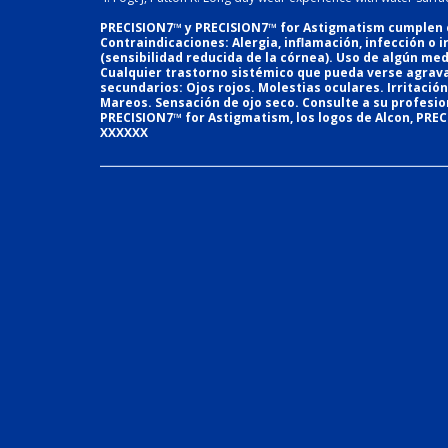
PRECISION7™ y PRECISION7™ for Astigmatism cumplen con
Contraindicaciones: Alergia, inflamación, infección o i
(sensibilidad reducida de la córnea). Uso de algún med
Cualquier trastorno sistémico que pueda verse agravado
secundarios: Ojos rojos. Molestias oculares. Irritación
Mareos. Sensación de ojo seco. Consulte a su profesion
PRECISION7™ for Astigmatism, los logos de Alcon, PRE
XXXXXX