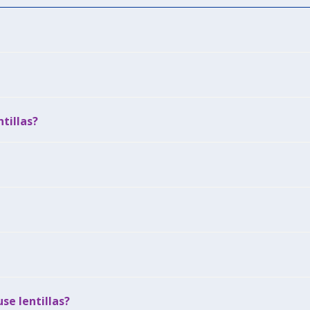
tillas?
se lentillas?