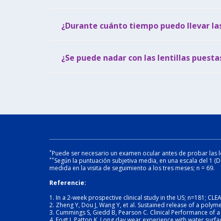
¿Durante cuánto tiempo puedo llevar las
¿Se puede nadar con las lentillas puesta
*
Puede ser necesario un examen ocular antes de probar las lent
**
Según la puntuación subjetiva media, en una escala del 1 (De
medida en la visita de seguimiento a los tres meses; n = 69.
Referencie:
1. In a 2-week prospective clinical study in the US; n=181; CLE
2. Zheng Y, Dou J, Wang Y, et al. Sustained release of a pol
3. Cummings S, Giedd B, Pearson C. Clinical Performance of a 
4. Fogt J, Patton K. Long day wear experience with water surf