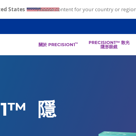
ted States
. Choose content for your country or regio
Supernav
PRECISION1™ 散光
關於 PRECISION1
™
隱形眼鏡
-
Brand
Menus
N1™ 隱