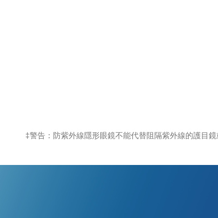
‡警告：防紫外線隱形眼鏡不能代替阻隔紫外線的護目