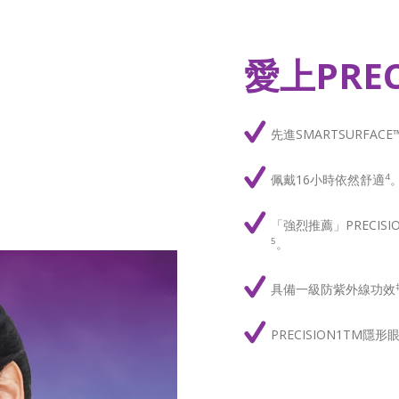
愛上PRE
先進SMARTSURF
佩戴16小時依然舒適
4
「強烈推薦」PRECISI
。
5
具備一級防紫外線功效
PRECISION1TM