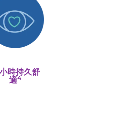
6小時持久舒
4
適