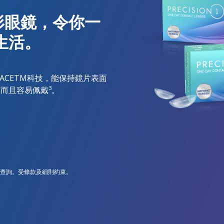
形眼鏡，令你一
生活。
RFACETM科技，能保持鏡片表面
3
，而且容易佩戴
。
舖查詢。受條款及細則約束。