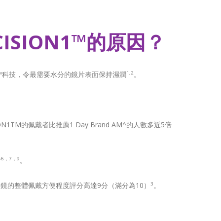
CISION1™的原因？
ACE™科技，令最需要水分的鏡片表面保持濕潤
。
1,2
。
ON1TM的佩戴者比推薦1 Day Brand AM^的人數多近5倍
。
‡6，7，9
隱形眼鏡的整體佩戴方便程度評分高達9分（滿分為10）
。
3