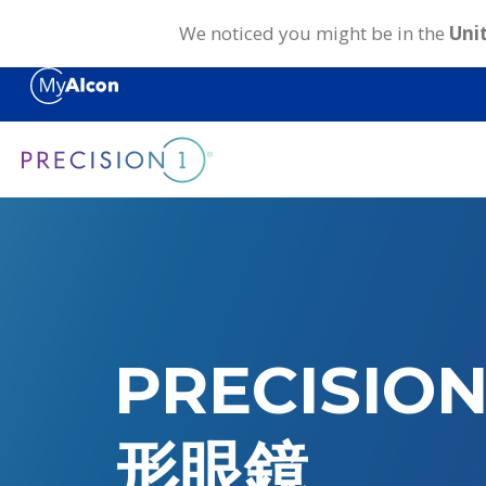
We noticed you might be in the
Uni
移
至
主
內
容
PRECISIO
形眼鏡