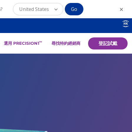
n?
United States
Go
HK
登記試戴
選用 PRECISION1
尋找特約經銷商
™