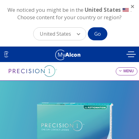
We noticed you might be in the
United States
.
Choose content for your country or region?
United States
Go
Salta
al
IT
contenuto
principale
MENU