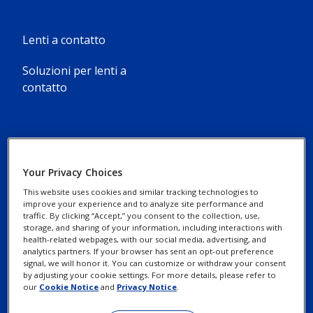
Lenti a contatto
Soluzioni per lenti a
contatto
Your Privacy Choices
Contattaci
Informativa Privacy
This website uses cookies and similar tracking technologies to
improve your experience and to analyze site performance and
Informativa sui Cookie
traffic. By clicking “Accept,” you consent to the collection, use,
storage, and sharing of your information, including interactions with
health-related webpages, with our social media, advertising, and
analytics partners. If your browser has sent an opt-out preference
Esercizio dei tuoi Diritti
signal, we will honor it. You can customize or withdraw your consent
by adjusting your cookie settings. For more details, please refer to
our
Cookie Notice
and
Privacy Notice
.
Termini e condizioni di